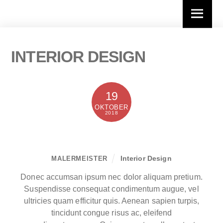
Skip
Menu
to
content
INTERIOR DESIGN
19
OKTOBER
2018
Simple Working Space
Interior Design
MALERMEISTER
Donec accumsan ipsum nec dolor aliquam pretium.
Suspendisse consequat condimentum augue, vel
ultricies quam efficitur quis. Aenean sapien turpis,
tincidunt congue risus ac, eleifend